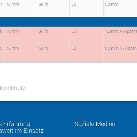
01
76 mm
60 m
50
80 mm
06
70 mm
50 m
50
72 mm A -Apothek
02
76 mm
62 m
50
80 mm A - Apoth
tenschutz
e Erfahrung
Soziale Medien:
aweit im Einsatz