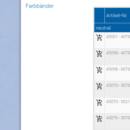
Farbbänder
Artikel-Nr.
neutral
45001 - 407
45058 - 407
45058 - 607
45070 - 307
45070 - 502
45076 - 307