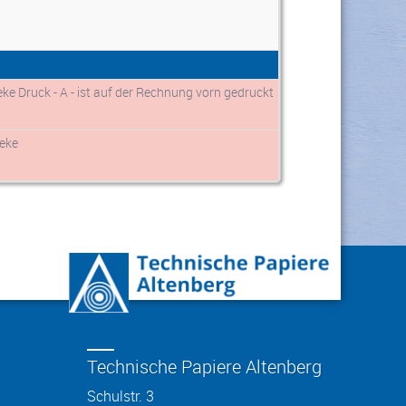
e Druck - A - ist auf der Rechnung vorn gedruckt
eke
Technische Papiere Altenberg
Schulstr. 3