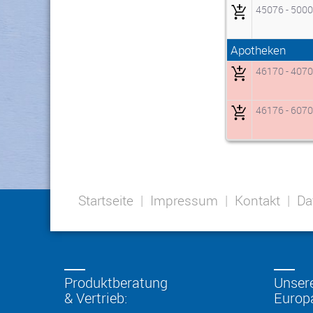
45076 - 500
Apotheken
46170 - 407
46176 - 607
Startseite
|
Impressum
|
Kontakt
|
Da
Produktberatung
Unser
& Vertrieb:
Europ