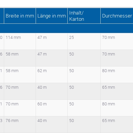
Inhalt/
Breite in mm
Länge in mm
Durchmesser
Karton
00
114 mm
47 m
25
70 mm
06
58 mm
47 m
50
70 mm
01
58 mm
62 m
50
80 mm
06
70 mm
40 m
50
65 mm
11
70 mm
60 m
50
80 mm
03
76 mm
40 m
50
65 mm