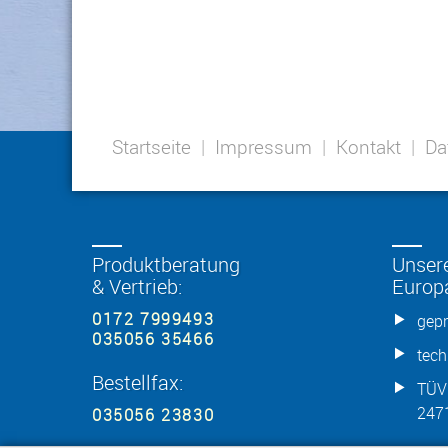
Startseite
|
Impressum
|
Kontakt
|
Da
Produktberatung
Unser
& Vertrieb:
Europ
0172 7999493
gepr
035056 35466
tech
Bestellfax:
TÜV 
2471
035056 23830