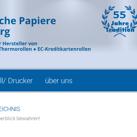
l/ Drucker
über uns
eichnis
erblick bewahren!