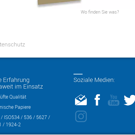
Wo finden Sie was?
tenschutz
e Erfahrung
Soziale Medien:
aweit im Einsatz
üfte Qualität
nische Papiere
/ ISO534 / 536 / 5627 /
 / 1924-2