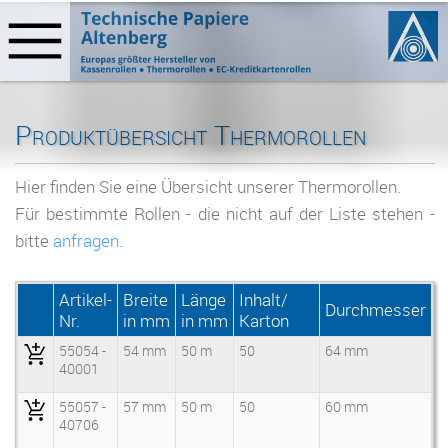
Produktübersicht Thermorollen
Hier finden Sie eine Übersicht unserer Thermorollen.
Für bestimmte Rollen - die nicht auf der Liste stehen -
bitte
anfragen
.
Artikel-
Breite
Länge
Inhalt/
Durchmesser
Nr.
in mm
in mm
Karton
55054 -
54 mm
50 m
50
64 mm
40001
55057 -
57 mm
50 m
50
60 mm
40706