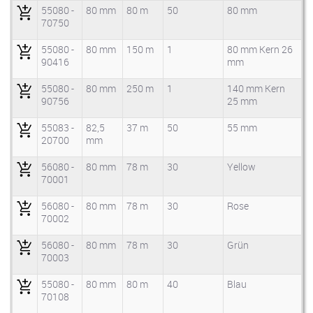
55080 -
80 mm
80 m
50
80 mm
70750
55080 -
80 mm
150 m
1
80 mm Kern 26
90416
mm
55080 -
80 mm
250 m
1
140 mm Kern
90756
25 mm
55083 -
82,5
37 m
50
55 mm
20700
mm
56080 -
80 mm
78 m
30
Yellow
70001
56080 -
80 mm
78 m
30
Rose
70002
56080 -
80 mm
78 m
30
Grün
70003
55080 -
80 mm
80 m
40
Blau
70108