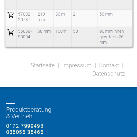
57002 -
210
30 m
2
50 mm
20737
mm
55058 -
58 mm
100m
50
90 mm innen
90004
gew. Kern 26
mm
Startseite
|
Impressum
|
Kontakt
|
Datenschutz
Produktberatung
& Vertrieb:
0172 7999493
035056 35466