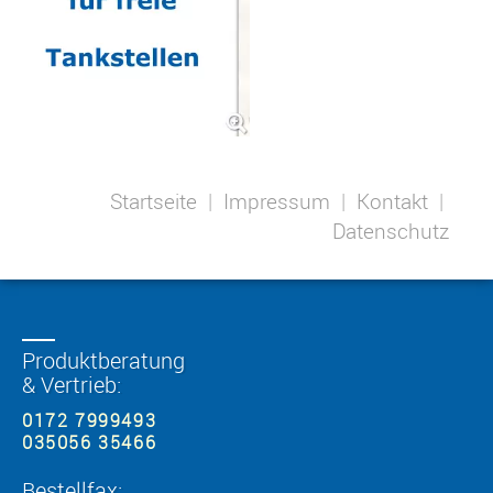
Startseite
|
Impressum
|
Kontakt
|
Datenschutz
Produktberatung
& Vertrieb:
0172 7999493
035056 35466
Bestellfax: