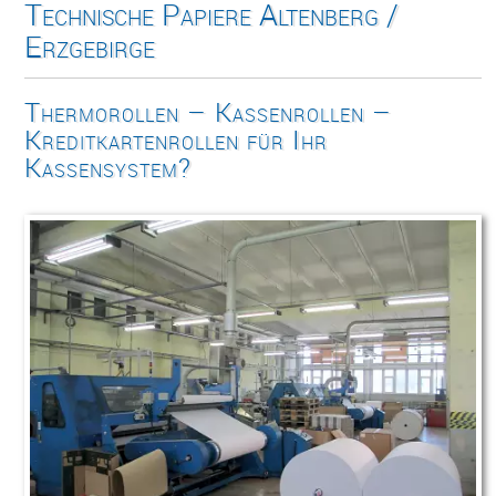
Technische Papiere Altenberg /
Erzgebirge
Thermorollen – Kassenrollen –
Kreditkartenrollen für Ihr
Kassensystem?